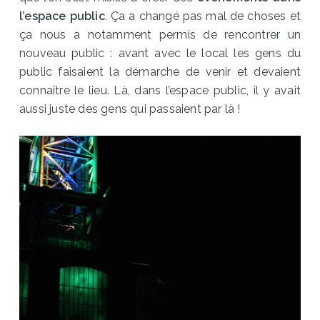
l’espace public
. Ça a changé pas mal de choses et
ça nous a notamment permis de rencontrer un
nouveau public : avant avec le local les gens du
public faisaient la démarche de venir et devaient
connaître le lieu. Là, dans l’espace public, il y avait
aussi juste des gens qui passaient par là !