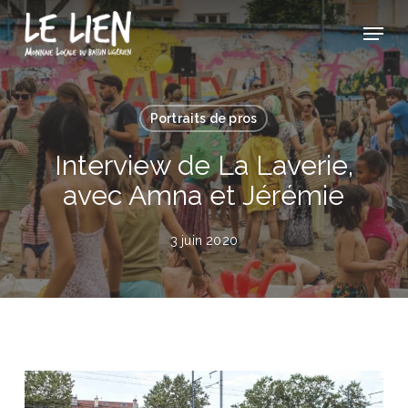
Skip
Panneau de gestion des cookies
Menu
to
Close
main
Menu
content
Portraits de pros
Interview de La Laverie,
avec Amna et Jérémie
3 juin 2020