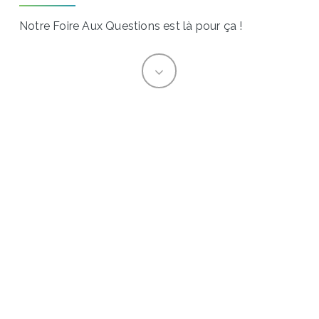
Notre Foire Aux Questions est là pour ça !
Navigate
to
the
next
section