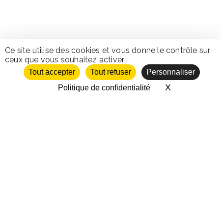
Ce site utilise des cookies et vous donne le contrôle sur
ceux que vous souhaitez activer
Tout accepter
Tout refuser
Personnaliser
X
Masquer le 
Politique de confidentialité
Maintenir la richesse sur le
territoire
en créant un réseau d’acteurs
travaillant en circuits courts