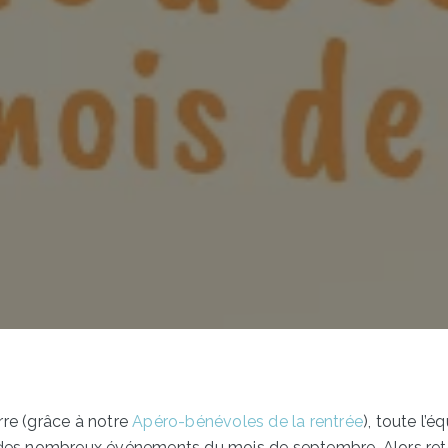
rre (grâce à notre
Apéro-bénévoles de la rentrée
), toute l’
on des nombreux événements du mois de septembre. Alors rete