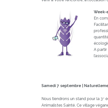
Week-e
En comp
Facilitan
professi
quantit
écologi
A parti
l’associ
Samedi 7 septembre | Naturellem
Nous tiendrons un stand pour la 3
éd
e
Animalistes Sainté. Ce village végan