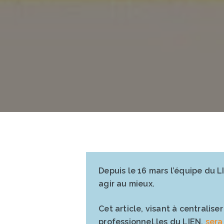
Depuis le 16 mars l’équipe du L
agir au mieux.
Cet article, visant à centralis
professionnel.les du LIEN,
sera