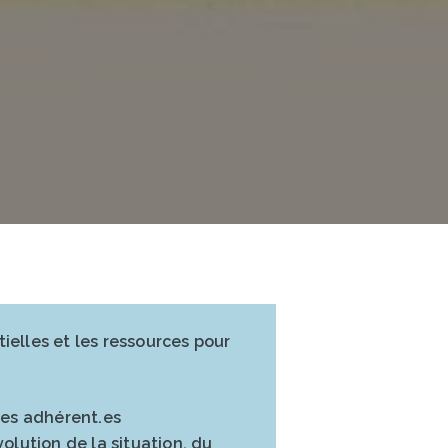
tielles et les ressources pour
 les adhérent.es
volution de la situation, du