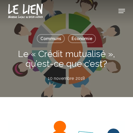
Skip
Panneau de gestion des cookies
Menu
to
Close
main
Menu
content
Communs
Économie
Le « Crédit mutualisé »,
qu’est-ce que c’est?
10 novembre 2018