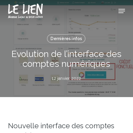
Skip
Panneau de gestion des cookies
Menu
to
Close
main
Menu
content
Dernières infos
Evolution de l’interface des
comptes numériques
12 janvier 2022
Nouvelle interface des comptes