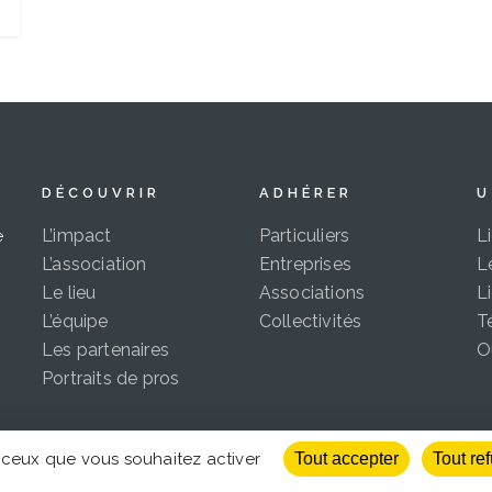
DÉCOUVRIR
ADHÉRER
U
L’impact
Particuliers
L
e
L’association
Entreprises
L
Le lieu
Associations
L
L’équipe
Collectivités
T
Les partenaires
O
Portraits de pros
r ceux que vous souhaitez activer
Tout accepter
Tout re
s droits réservés Le Lien 42 |
Mentions légales
|
Politique de confid