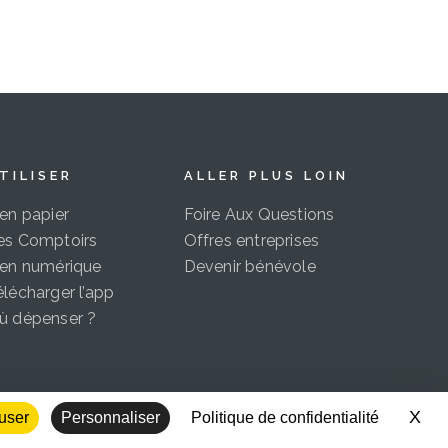
TILISER
ALLER PLUS LOIN
ien papier
Foire Aux Questions
es Comptoirs
Offres entreprises
ien numérique
Devenir bénévole
élécharger l’app
ù dépenser ?
X
Mas
fuser
Personnaliser
Politique de confidentialité
entialité
|
Droit d’auteur