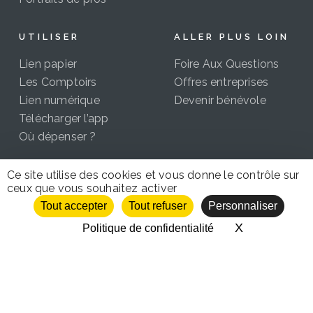
UTILISER
ALLER PLUS LOIN
Lien papier
Foire Aux Questions
Les Comptoirs
Offres entreprises
Lien numérique
Devenir bénévole
Télécharger l’app
Où dépenser ?
Ce site utilise des cookies et vous donne le contrôle sur
ceux que vous souhaitez activer
CC 2021-2026 | Certains droits réservés Le Lien 42 |
Tout accepter
Tout refuser
Personnaliser
Mentions légales
|
Politique de confidentialité
|
Droit
X
Masquer le 
Politique de confidentialité
d’auteur