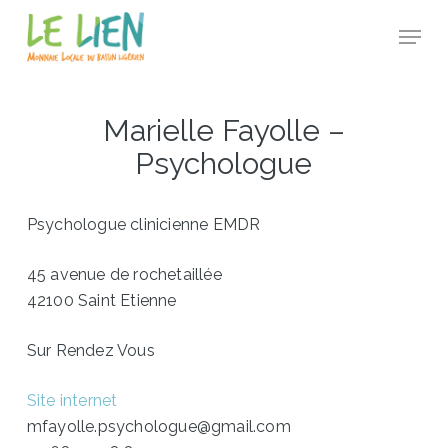
Skip
Panneau de gestion des cookies
Menu
to
Close
main
Menu
content
Marielle Fayolle –
Psychologue
Psychologue clinicienne EMDR
45 avenue de rochetaillée
42100 Saint Etienne
Sur Rendez Vous
Site internet
mfayolle.psychologue@gmail.com