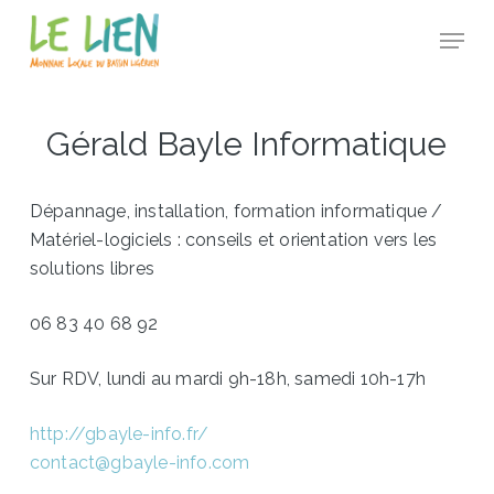
Skip
Panneau de gestion des cookies
Menu
to
Close
main
Menu
content
Gérald Bayle Informatique
Dépannage, installation, formation informatique /
Matériel-logiciels : conseils et orientation vers les
solutions libres
06 83 40 68 92
Sur RDV, lundi au mardi 9h-18h, samedi 10h-17h
http://gbayle-info.fr/
contact@gbayle-info.com