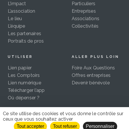
L’impact
Particuliers
L’association
Entreprises
Le lieu
Associations
L’équipe
Collectivités
Les partenaires
Portraits de pros
UTILISER
ALLER PLUS LOIN
Lien papier
Foire Aux Questions
Les Comptoirs
Offres entreprises
Lien numérique
Devenir bénévole
Télécharger l’app
Où dépenser ?
Ce site utilise des cookies et vous donne le contrôle sur
ceux que vous souhaitez activer
CC 2021-2026 | Certains droits réservés Le Lien 42 |
Tout accepter
Tout refuser
Personnaliser
Mentions légales
|
Politique de confidentialité
|
Droit