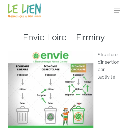
Skip
Panneau de gestion des cookies
Menu
to
Close
main
Menu
content
Envie Loire – Firminy
Structure
d’insertion
par
l’activité