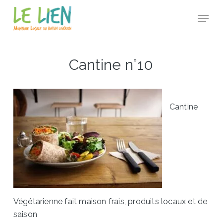
Skip
Panneau de gestion des cookies
Menu
to
Close
main
Menu
content
Cantine n°10
Cantine
Végétarienne fait maison frais, produits locaux et de
saison